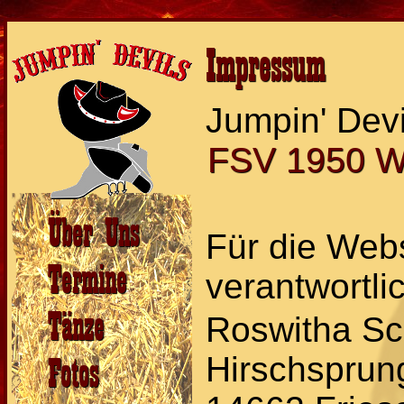
Impressum
Jumpin' Devi
FSV 1950 W
Über Uns
Für die Webs
Termine
verantwortli
Tänze
Roswitha Sc
Hirschsprun
Fotos